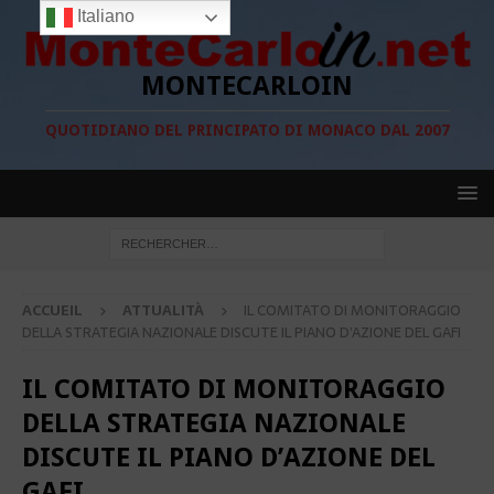
Italiano
MONTECARLOIN
QUOTIDIANO DEL PRINCIPATO DI MONACO DAL 2007
ACCUEIL
ATTUALITÀ
IL COMITATO DI MONITORAGGIO
DELLA STRATEGIA NAZIONALE DISCUTE IL PIANO D’AZIONE DEL GAFI
IL COMITATO DI MONITORAGGIO
DELLA STRATEGIA NAZIONALE
DISCUTE IL PIANO D’AZIONE DEL
GAFI