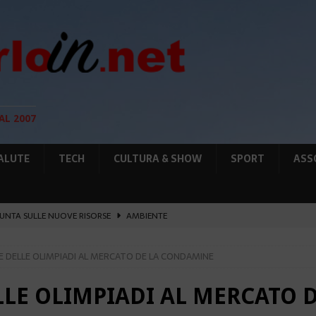
AL 2007
ALUTE
TECH
CULTURA & SHOW
SPORT
ASS
UNTA SULLE NUOVE RISORSE
AMBIENTE
GIO DI PLACE D’ARMES
ATTUALITÀ
 DELLE OLIMPIADI AL MERCATO DE LA CONDAMINE
IA RAFFORZANO LA COOPERAZIONE
ATTUALITÀ
12 AGOSTO, LE PRECAUZIONI PER OSSERVARLA
AMBIENTE
LLE OLIMPIADI AL MERCATO 
O HERCULE: IN FIAMME UN TENDER DI 12M
ATTUALITÀ