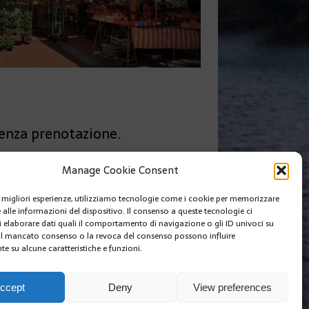
senza prenotazione.
Manage Cookie Consent
SUIVANT
le migliori esperienze, utilizziamo tecnologie come i cookie per memorizzare
MUTI DIRIGE AL PALAIS PRINCIER
 alle informazioni del dispositivo. Il consenso a queste tecnologie ci
i elaborare dati quali il comportamento di navigazione o gli ID univoci su
 Il mancato consenso o la revoca del consenso possono influire
e su alcune caratteristiche e funzioni.
I SIAMO
EDIZIONI MCIN
COOKIE POLICY (EU)
ccept
Deny
View preferences