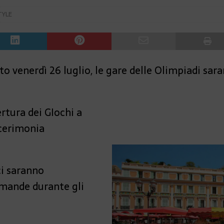
TYLE
sto venerdì 26 luglio, le gare delle Olimpiadi sar
ertura dei GIochi a
 cerimonia
ci saranno
rmande durante gli