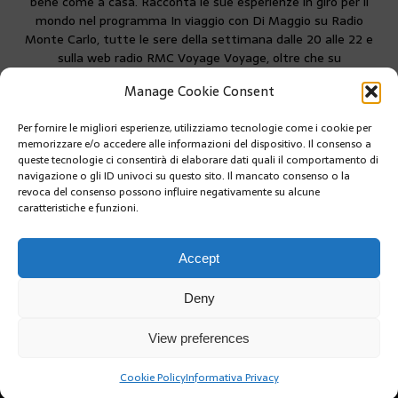
bene come a casa. Racconta le sue esperienze in giro per il
mondo nel programma In viaggio con Di Maggio su Radio
Monte Carlo, tutte le sere della settimana dalle 20 alle 22 e
sulla web radio RMC Voyage Voyage, oltre che su
MonteCarloin
Manage Cookie Consent
Per fornire le migliori esperienze, utilizziamo tecnologie come i cookie per
PRÉCÉDENT
memorizzare e/o accedere alle informazioni del dispositivo. Il consenso a
IL PRINCIPE ALBERTO II FIRMA IL MURO DELLA PACE
queste tecnologie ci consentirà di elaborare dati quali il comportamento di
navigazione o gli ID univoci su questo sito. Il mancato consenso o la
revoca del consenso possono influire negativamente su alcune
caratteristiche e funzioni.
SUIVANT
PRIMO AUTOLAVAGGIO A RICICLO D’ACQUA A
MONACO
Accept
Deny
View preferences
Cookie Policy
Informativa Privacy
Copyright @2019 | by Crivle