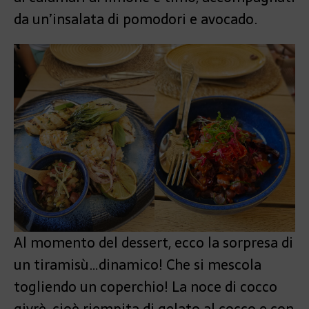
da un’insalata di pomodori e avocado.
Al momento del dessert, ecco la sorpresa di
un tiramisù…dinamico! Che si mescola
togliendo un coperchio! La noce di cocco
givrè, cioè riempita di gelato al cocco e con