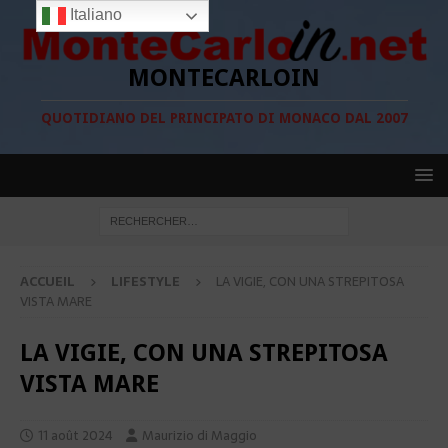
Italiano
MONTECARLOIN
QUOTIDIANO DEL PRINCIPATO DI MONACO DAL 2007
ACCUEIL
LIFESTYLE
LA VIGIE, CON UNA STREPITOSA
VISTA MARE
LA VIGIE, CON UNA STREPITOSA
VISTA MARE
11 août 2024
Maurizio di Maggio