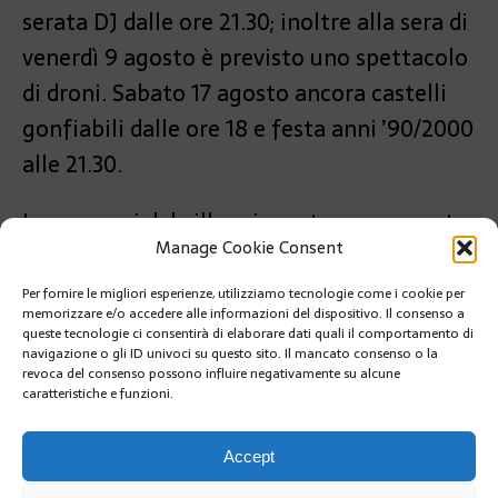
serata DJ dalle ore 21.30; inoltre alla sera di
venerdì 9 agosto è previsto uno spettacolo
di droni. Sabato 17 agosto ancora castelli
gonfiabili dalle ore 18 e festa anni ’90/2000
alle 21.30.
I commerci del villaggio resteranno aperto
Manage Cookie Consent
tutte le sere fino a mezzanotte.
Per fornire le migliori esperienze, utilizziamo tecnologie come i cookie per
PRÉCÉDENT
memorizzare e/o accedere alle informazioni del dispositivo. Il consenso a
MONACO-LETTONIA: ACCORDO DI COOPERAZIONE
queste tecnologie ci consentirà di elaborare dati quali il comportamento di
NELLA SANITÀ
navigazione o gli ID univoci su questo sito. Il mancato consenso o la
revoca del consenso possono influire negativamente su alcune
caratteristiche e funzioni.
SUIVANT
MONTE-CARLO PHOTO CONTEST
Accept