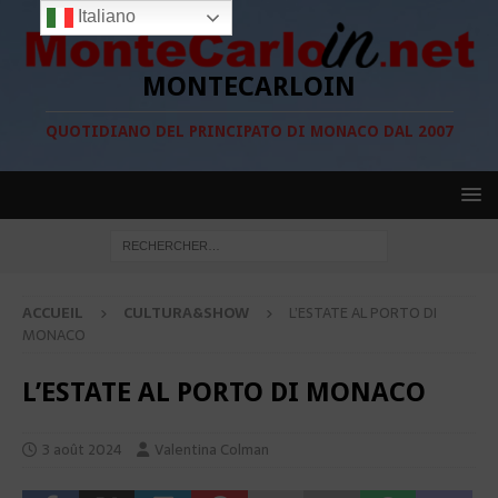
Italiano
MONTECARLOIN
QUOTIDIANO DEL PRINCIPATO DI MONACO DAL 2007
ACCUEIL
CULTURA&SHOW
L’ESTATE AL PORTO DI
MONACO
L’ESTATE AL PORTO DI MONACO
3 août 2024
Valentina Colman