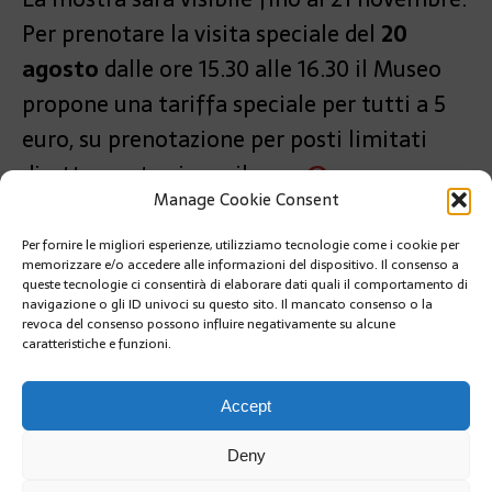
Per prenotare la visita speciale del
20
agosto
dalle ore 15.30 alle 16.30 il Museo
propone una tariffa speciale per tutti a 5
euro, su prenotazione per posti limitati
direttamente via mail:
map@gouv.mc
o
Manage Cookie Consent
telefonando al numero
+377 98 98 80 06
Per fornire le migliori esperienze, utilizziamo tecnologie come i cookie per
PRÉCÉDENT
memorizzare e/o accedere alle informazioni del dispositivo. Il consenso a
CHIUSO IL PARCO PRINCESSE ANTOINETTE DAL 2
queste tecnologie ci consentirà di elaborare dati quali il comportamento di
ALL’11 SETTEMBRE
navigazione o gli ID univoci su questo sito. Il mancato consenso o la
revoca del consenso possono influire negativamente su alcune
caratteristiche e funzioni.
SUIVANT
PARTE DAL GRIMALDI FORUM IL SORTEGGIO DELLA
UEFA
Accept
Deny