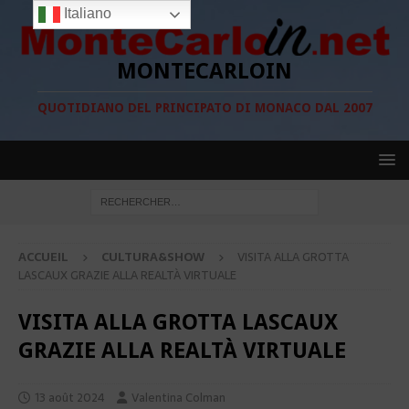
Italiano
MONTECARLOIN
QUOTIDIANO DEL PRINCIPATO DI MONACO DAL 2007
ACCUEIL
CULTURA&SHOW
VISITA ALLA GROTTA
LASCAUX GRAZIE ALLA REALTÀ VIRTUALE
VISITA ALLA GROTTA LASCAUX
GRAZIE ALLA REALTÀ VIRTUALE
13 août 2024
Valentina Colman