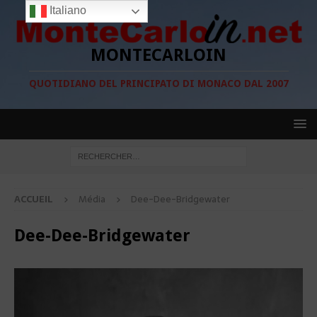
Italiano
MONTECARLOIN
QUOTIDIANO DEL PRINCIPATO DI MONACO DAL 2007
ACCUEIL
Média
Dee-Dee-Bridgewater
Dee-Dee-Bridgewater