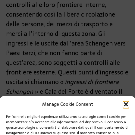
controlli alle loro frontiere interne,
consentendo così la libera circolazione
delle persone, dei mezzi di trasporto e
merci all’interno di questa zona. Gli
ingressi e le uscite dall’area Schengen vers
Paesi terzi, che non fanno parte di
quest’area, sono soggetti a controlli alle
frontiere esterne. Questi punti d’ingresso e
uscita si chiamano «
ingressi di frontiera
Schengen
» e Cala del Forte è diventato il
primo dal confine con la Francia.
Manage Cookie Consent
PRÉCÉDENT
Per fornire le migliori esperienze, utilizziamo tecnologie come i cookie per
MYS: STEFANO PASTROVICH INNOVA I CHARTER CON
memorizzare e/o accedere alle informazioni del dispositivo. Il consenso a
X-PAGODA
queste tecnologie ci consentirà di elaborare dati quali il comportamento di
navigazione o gli ID univoci su questo sito. Il mancato consenso o la