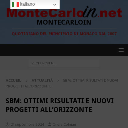
Italiano
MONTECARLOIN
QUOTIDIANO DEL PRINCIPATO DI MONACO DAL 2007
ACCUEIL
ATTUALITÀ
SBM: OTTIMI RISULTATI E NUOVI
PROGETTI ALL’ORIZZONTE
SBM: OTTIMI RISULTATI E NUOVI
PROGETTI ALL’ORIZZONTE
21 septembre 2024
Cinzia Colman