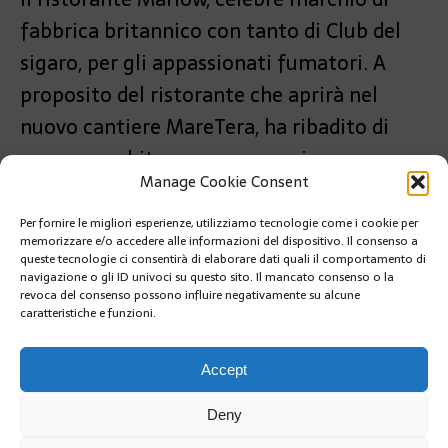
fabbrica britannico con tanto di Club del
sigaro, per gli appassionati fumatori. A
proposito del ristorante che aprirà nel
nuovo cantiere MareTera, ha ribadito di
non aver subito nessuna pressione per
Manage Cookie Consent
l’apertura di questo locale.
Per fornire le migliori esperienze, utilizziamo tecnologie come i cookie per
PRÉCÉDENT
memorizzare e/o accedere alle informazioni del dispositivo. Il consenso a
IL PRINCIPE HA ASSISTITO ALLA PROIEZIONE DEL
queste tecnologie ci consentirà di elaborare dati quali il comportamento di
DOCUMENTARIO SU PEACE AND SPORT
navigazione o gli ID univoci su questo sito. Il mancato consenso o la
revoca del consenso possono influire negativamente su alcune
caratteristiche e funzioni.
SUIVANT
NUOVO PIANO DI LAVORI PER LA FERROVIA NIZZA-
VENTIMIGLIA
Accept
Deny