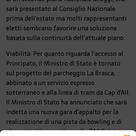
sarà presentato al Consiglio Nazionale
prima dell’estate ma molti rappresentanti
eletti sembrano favorire una soluzione
basata sulla continuità dell’attuale piano.
Viabilità: Per quanto riguarda l’accesso al
Principato, il Ministro di Stato è tornato
sul progetto del parcheggio La Brasca,
abbinato a un servizio espresso
sotterraneo e alla linea di tram da Cap d’Ail.
Il Ministro di Stato ha annunciato che sarà
indetta una nuova gara d’appalto per la
realizzazione di una pista da bowling e di
altre attività ricreative nello ZAC Saint-