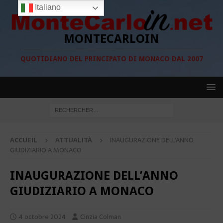
Italiano
MONTECARLOIN
QUOTIDIANO DEL PRINCIPATO DI MONACO DAL 2007
ACCUEIL
ATTUALITÀ
INAUGURAZIONE DELL’ANNO
GIUDIZIARIO A MONACO
INAUGURAZIONE DELL’ANNO
GIUDIZIARIO A MONACO
4 octobre 2024
Cinzia Colman