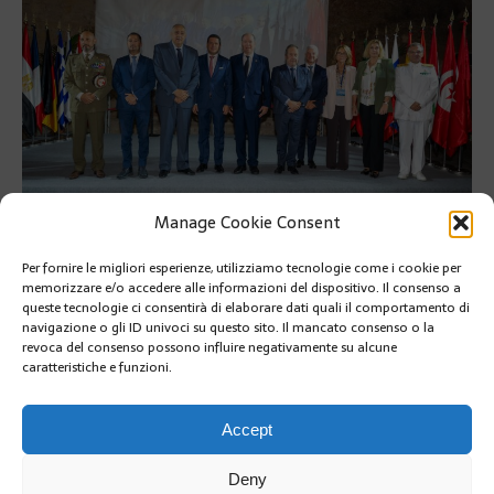
Manage Cookie Consent
Per fornire le migliori esperienze, utilizziamo tecnologie come i cookie per
PRÉCÉDENT
memorizzare e/o accedere alle informazioni del dispositivo. Il consenso a
AL MUSEO OCEANOGRAFICO IL « MISTERO DI CAPO
queste tecnologie ci consentirà di elaborare dati quali il comportamento di
CORSO »
navigazione o gli ID univoci su questo sito. Il mancato consenso o la
revoca del consenso possono influire negativamente su alcune
caratteristiche e funzioni.
SUIVANT
RISTRUTTURAZIONE DELL’ASILO-NIDO DI MONTE-
CARLO
Accept
Deny