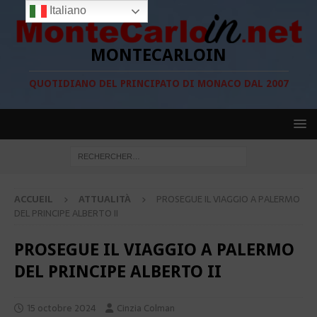
Italiano
MONTECARLOIN
QUOTIDIANO DEL PRINCIPATO DI MONACO DAL 2007
ACCUEIL
ATTUALITÀ
PROSEGUE IL VIAGGIO A PALERMO
DEL PRINCIPE ALBERTO II
PROSEGUE IL VIAGGIO A PALERMO
DEL PRINCIPE ALBERTO II
15 octobre 2024
Cinzia Colman