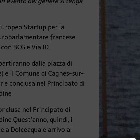
 un evento del genere si tenga
Europeo Startup per la
 europarlamentare francese
con BCG e Via ID..
artiranno dalla piazza di
) e il Comune di Cagnes-sur-
r e conclusa nel Principato di
rdine
onclusa nel Principato di
dine Quest’anno, quindi, i
e a Dolceaqua e arrivo al