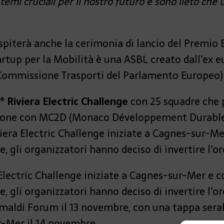
mi cruciali per il nostro futuro e sono lieto che
piterà anche la cerimonia di lancio del Premio 
artup per la Mobilità è una ASBL creato dall’ex
 Commissione Trasporti del Parlamento Europeo) 
° Riviera Electric Challenge
con 25 squadre che p
azione con MC2D (Monaco Développement Durable
iera Electric Challenge iniziate a Cagnes-sur-Me
, gli organizzatori hanno deciso di invertire l’o
Electric Challenge iniziate a Cagnes-sur-Mer e c
 gli organizzatori hanno deciso di invertire l’or
imaldi Forum il 13 novembre, con una tappa seral
r-Mer il 14 novembre.