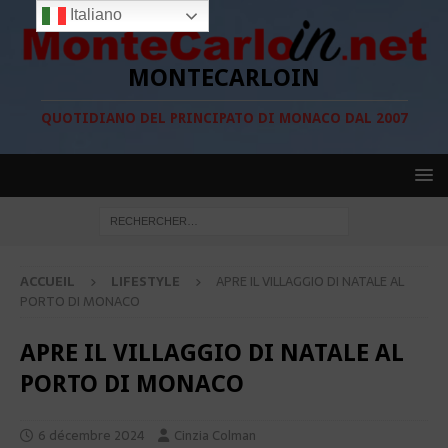
Italiano
MONTECARLOIN
QUOTIDIANO DEL PRINCIPATO DI MONACO DAL 2007
ACCUEIL
LIFESTYLE
APRE IL VILLAGGIO DI NATALE AL
PORTO DI MONACO
APRE IL VILLAGGIO DI NATALE AL
PORTO DI MONACO
6 décembre 2024
Cinzia Colman