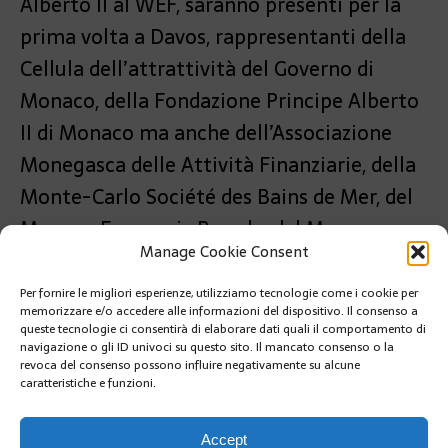
Alberto II al WEF, saranno presenti per la
prima volta a Davos, rappresentanti della
Cellula dell’attrattività del Governo di
Monaco, della Fondazione Principe Alberto
II di Monaco ma anche dell’Associazione
Monegasca delle Attività Finanziarie, della
Monte-Carlo Société des Bains de Mer, del
Monaco Economic Board e del Monaco
Manage Cookie Consent
Private Label.
Per fornire le migliori esperienze, utilizziamo tecnologie come i cookie per
PRÉCÉDENT
memorizzare e/o accedere alle informazioni del dispositivo. Il consenso a
APERTO IL 47° FESTIVAL INTERNAZIONALE DEL
queste tecnologie ci consentirà di elaborare dati quali il comportamento di
CIRCO
navigazione o gli ID univoci su questo sito. Il mancato consenso o la
revoca del consenso possono influire negativamente su alcune
caratteristiche e funzioni.
SUIVANT
AGRIGENTO, CAPITALE ITALIANA DELLA CULTURA
2025
Accept