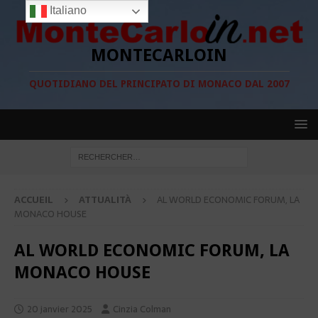
Italiano
MONTECARLOIN
QUOTIDIANO DEL PRINCIPATO DI MONACO DAL 2007
ACCUEIL
ATTUALITÀ
AL WORLD ECONOMIC FORUM, LA
MONACO HOUSE
AL WORLD ECONOMIC FORUM, LA
MONACO HOUSE
20 janvier 2025
Cinzia Colman