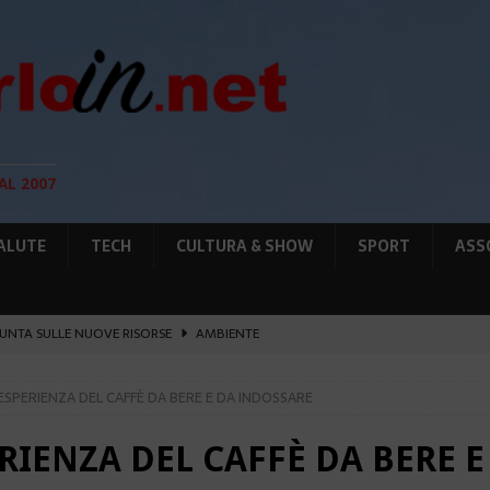
AL 2007
ALUTE
TECH
CULTURA & SHOW
SPORT
ASS
UNTA SULLE NUOVE RISORSE
AMBIENTE
GIO DI PLACE D’ARMES
ATTUALITÀ
’ESPERIENZA DEL CAFFÈ DA BERE E DA INDOSSARE
IA RAFFORZANO LA COOPERAZIONE
ATTUALITÀ
12 AGOSTO, LE PRECAUZIONI PER OSSERVARLA
AMBIENTE
ERIENZA DEL CAFFÈ DA BERE 
O HERCULE: IN FIAMME UN TENDER DI 12M
ATTUALITÀ