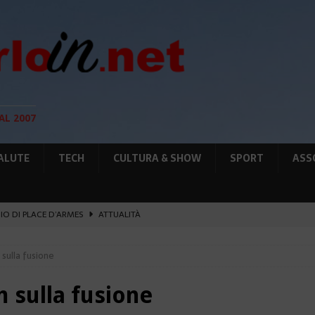
AL 2007
ALUTE
TECH
CULTURA & SHOW
SPORT
ASS
GIO DI PLACE D’ARMES
ATTUALITÀ
IA RAFFORZANO LA COOPERAZIONE
ATTUALITÀ
sulla fusione
12 AGOSTO, LE PRECAUZIONI PER OSSERVARLA
AMBIENTE
O, SOSTIENE LA RIFORMA
CULTURA&SHOW
 sulla fusione
UNTA SULLE NUOVE RISORSE
AMBIENTE