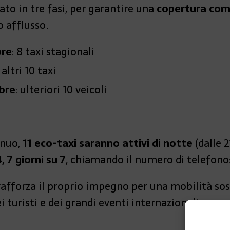
to in tre fasi, per garantire una
copertura compl
o afflusso.
bre
: 8 taxi stagionali
: altri 10 taxi
bre
: ulteriori 10 veicoli
inuo,
11 eco-taxi saranno attivi di notte
(dalle 2
 7 giorni su 7
, chiamando il numero di telefono
afforza il proprio impegno per una mobilità sost
i turisti e dei grandi eventi internazionali.