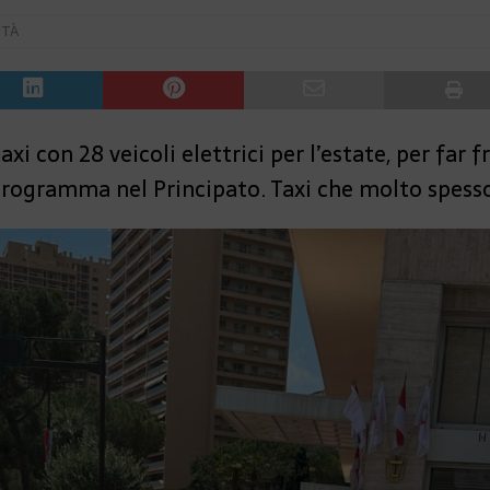
ITÀ
xi con 28 veicoli elettrici per l’estate, per far f
 programma nel Principato. Taxi che molto spesso