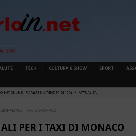
AL 2007
ALUTE
TECH
CULTURA & SHOW
SPORT
ASS
O HERCULE: IN FIAMME UN TENDER DI 12M
ATTUALITÀ
UNTA SULLE NUOVE RISORSE
AMBIENTE
GIONALI PER I TAXI DI MONACO
GIO DI PLACE D’ARMES
ATTUALITÀ
IA RAFFORZANO LA COOPERAZIONE
ATTUALITÀ
ALI PER I TAXI DI MONACO
’ATTENTATO ESPLOSIVO A MONACO SI ESTENDE
ATTUALITÀ