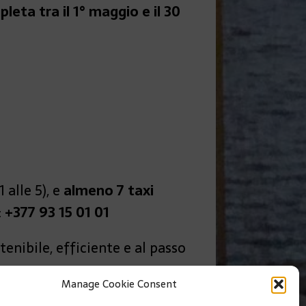
eta tra il 1° maggio e il 30
1 alle 5), e
almeno 7 taxi
:
+377 93 15 01 01
enibile, efficiente e al passo
Manage Cookie Consent
SUIVANT