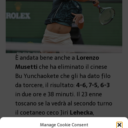
È andata bene anche a
Lorenzo
Musetti
che ha eliminato il cinese
Bu Yunchaokete che gli ha dato filo
da torcere, il risultato:
4-6, 7-5, 6-3
in due ore e 38 minuti. Il 23 enne
toscano se la vedrà al secondo turno
il coetaneo ceco Jiri
Lehecka
,
numero 28 del mondo.
Manage Cookie Consent