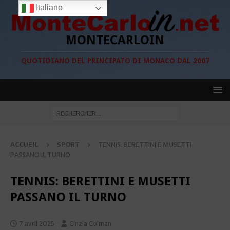
Italiano
MONTECARLOIN
QUOTIDIANO DEL PRINCIPATO DI MONACO DAL 2007
ACCUEIL
SPORT
TENNIS: BERETTINI E MUSETTI
PASSANO IL TURNO
TENNIS: BERETTINI E MUSETTI
PASSANO IL TURNO
7 avril 2025
Cinzia Colman