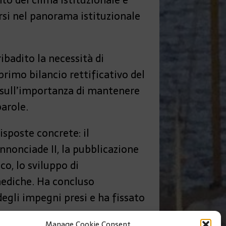
nto del clima istituzionale e
arsi nel panorama istituzionale
ibadito la necessità di
primo bilancio rettificativo del
o sull’importanza di mantenere
parole.
isposte concrete: il
nnonciade II, la pubblicazione
o, lo sviluppo di
e mediche. Ha concluso
 degli impegni presi e ha fissato
Manage Cookie Consent