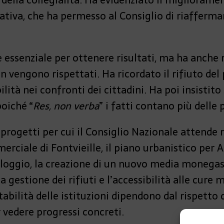
 della collegialità. Ha evidenziato il migliorame
slativa, che ha permesso al Consiglio di riafferm
 essenziale per ottenere risultati, ma ha anche r
 vengono rispettati. Ha ricordato il rifiuto del 
lità nei confronti dei cittadini. Ha poi insistit
poiché “
Res, non verba
” i fatti contano più delle 
 progetti per cui il Consiglio Nazionale attende r
ciale di Fontvieille, il piano urbanistico per A
lloggio, la creazione di un nuovo media monegasc
la gestione dei rifiuti e l’accessibilità alle cur
stabilità delle istituzioni dipendono dal rispetto
 vedere progressi concreti.