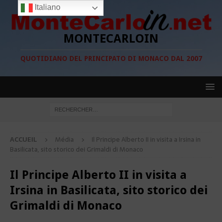
Italiano
MONTECARLOIN
QUOTIDIANO DEL PRINCIPATO DI MONACO DAL 2007
ACCUEIL
Média
Il Principe Alberto II in visita a Irsina in
Basilicata, sito storico dei Grimaldi di Monaco
Il Principe Alberto II in visita a
Irsina in Basilicata, sito storico dei
Grimaldi di Monaco