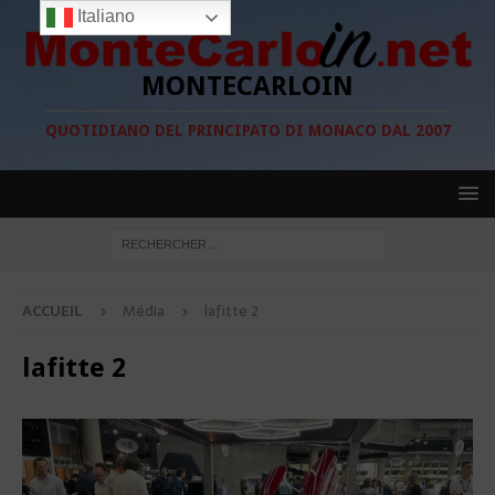
Italiano
MONTECARLOIN
QUOTIDIANO DEL PRINCIPATO DI MONACO DAL 2007
ACCUEIL
Média
lafitte 2
lafitte 2