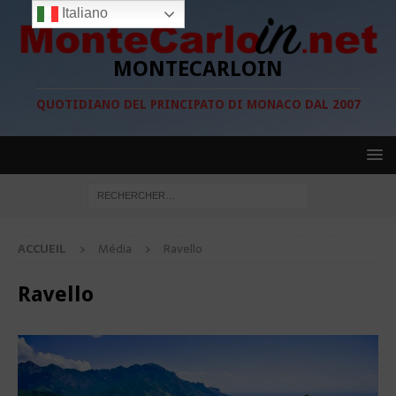
Italiano
MONTECARLOIN
QUOTIDIANO DEL PRINCIPATO DI MONACO DAL 2007
ACCUEIL
Média
Ravello
Ravello