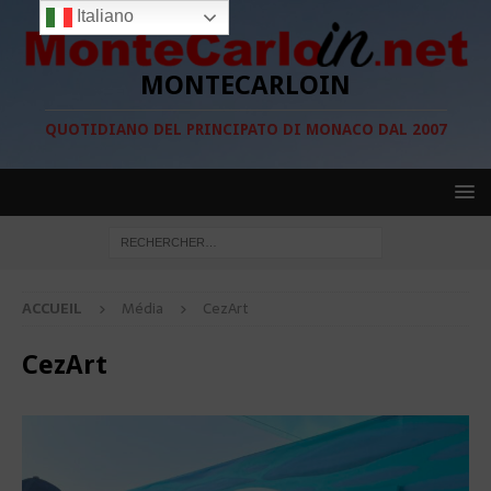
Italiano
MONTECARLOIN
QUOTIDIANO DEL PRINCIPATO DI MONACO DAL 2007
ACCUEIL
Média
CezArt
CezArt