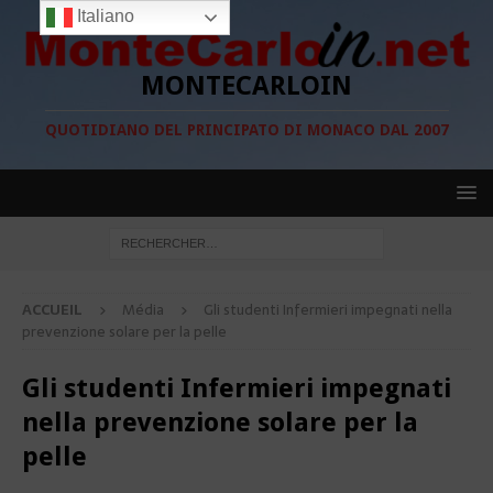
Italiano
MONTECARLOIN
QUOTIDIANO DEL PRINCIPATO DI MONACO DAL 2007
ACCUEIL
Média
Gli studenti Infermieri impegnati nella
prevenzione solare per la pelle
Gli studenti Infermieri impegnati
nella prevenzione solare per la
pelle