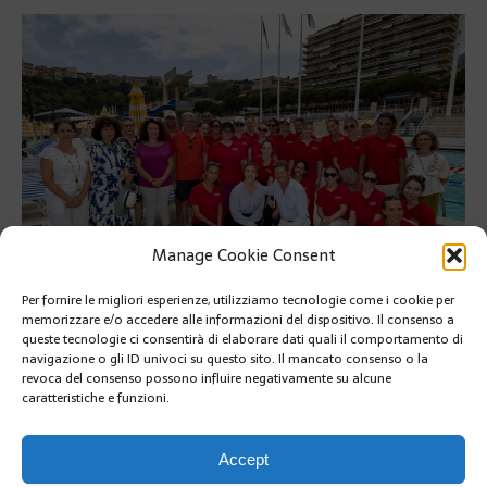
Manage Cookie Consent
Per fornire le migliori esperienze, utilizziamo tecnologie come i cookie per
memorizzare e/o accedere alle informazioni del dispositivo. Il consenso a
Gli studenti Infermieri impegnati nella prevenzione solare per la
queste tecnologie ci consentirà di elaborare dati quali il comportamento di
pelle
navigazione o gli ID univoci su questo sito. Il mancato consenso o la
revoca del consenso possono influire negativamente su alcune
Gli studenti Infermieri impegnati nella prevenzione solare per
caratteristiche e funzioni.
la pelle
RETOUR À L'ARTICLE
Accept