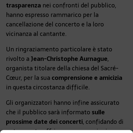
trasparenza
nei confronti del pubblico,
hanno espresso rammarico per la
cancellazione del concerto e la loro
vicinanza al cantante.
Un ringraziamento particolare è stato
rivolto a
Jean-Christophe Aurnague
,
organista titolare della chiesa del Sacré-
Cœur, per la sua
comprensione e amicizia
in questa circostanza difficile.
Gli organizzatori hanno infine assicurato
che il pubblico sarà informato
sulle
prossime date dei concerti
, confidando di
poter presto offrire nuove occasioni