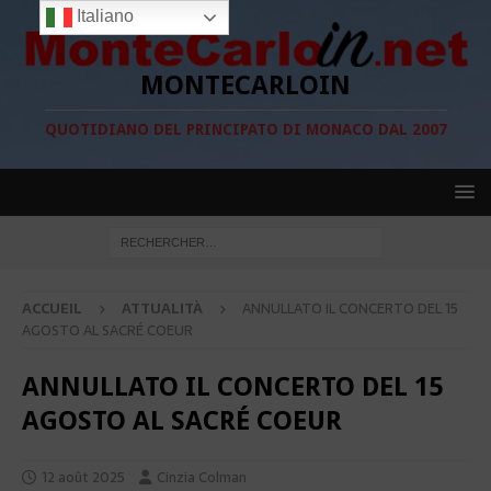
Italiano
MONTECARLOIN
QUOTIDIANO DEL PRINCIPATO DI MONACO DAL 2007
ACCUEIL
ATTUALITÀ
ANNULLATO IL CONCERTO DEL 15
AGOSTO AL SACRÉ COEUR
ANNULLATO IL CONCERTO DEL 15
AGOSTO AL SACRÉ COEUR
12 août 2025
Cinzia Colman