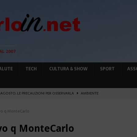
AL 2007
ALUTE
TECH
CULTURA & SHOW
SPORT
ASS
12 AGOSTO, LE PRECAUZIONI PER OSSERVARLA
AMBIENTE
O, SOSTIENE LA RIFORMA
CULTURA&SHOW
ivo q MonteCarlo
eï ad Auschwitz-Birkenau
ATTUALITÀ
L PORTO IL 1° MONACO ATHLETICS FESTIVAL
SPORT
ivo q MonteCarlo
IA RAFFORZANO LA COOPERAZIONE
ATTUALITÀ