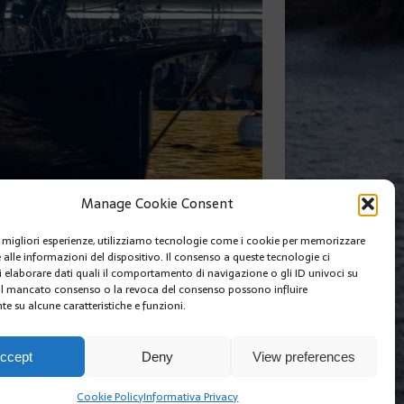
Manage Cookie Consent
le migliori esperienze, utilizziamo tecnologie come i cookie per memorizzare
 alle informazioni del dispositivo. Il consenso a queste tecnologie ci
i elaborare dati quali il comportamento di navigazione o gli ID univoci su
 Il mancato consenso o la revoca del consenso possono influire
e su alcune caratteristiche e funzioni.
I SIAMO
EDIZIONI MCIN
COOKIE POLICY (EU)
ccept
Deny
View preferences
Cookie Policy
Informativa Privacy