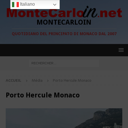
Italiano
MONTECARLOIN
QUOTIDIANO DEL PRINCIPATO DI MONACO DAL 2007
ACCUEIL
Média
Porto Hercule Monaco
Porto Hercule Monaco