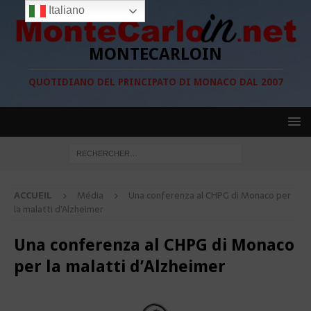
Italiano
MONTECARLOIN
QUOTIDIANO DEL PRINCIPATO DI MONACO DAL 2007
ACCUEIL
Média
Una conferenza al CHPG di Monaco per
la malatti d’Alzheimer
Una conferenza al CHPG di Monaco
per la malatti d’Alzheimer