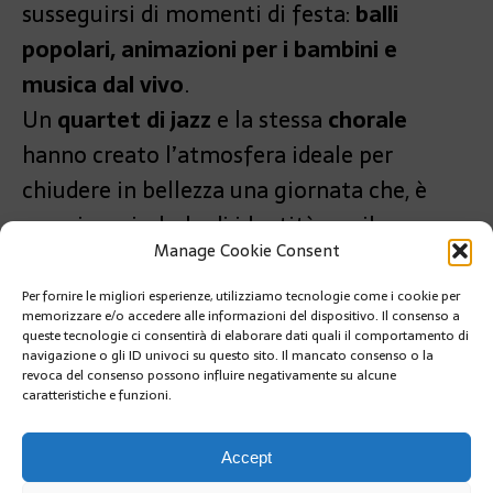
susseguirsi di momenti di festa:
balli
popolari, animazioni per i bambini e
musica dal vivo
.
Un
quartet di jazz
e la stessa
chorale
hanno creato l’atmosfera ideale per
chiudere in bellezza una giornata che, è
ormai un simbolo di identità per il
Manage Cookie Consent
Principato.
Per fornire le migliori esperienze, utilizziamo tecnologie come i cookie per
PRÉCÉDENT
memorizzare e/o accedere alle informazioni del dispositivo. Il consenso a
VOLARE ALL’AURORA SOPRA I CAMINI DELLE FATE
queste tecnologie ci consentirà di elaborare dati quali il comportamento di
navigazione o gli ID univoci su questo sito. Il mancato consenso o la
revoca del consenso possono influire negativamente su alcune
caratteristiche e funzioni.
SUIVANT
GRANDE ATTESA PER “LUNA ROSSA” DI DOMENICA 7
SETTEMBRE
Accept