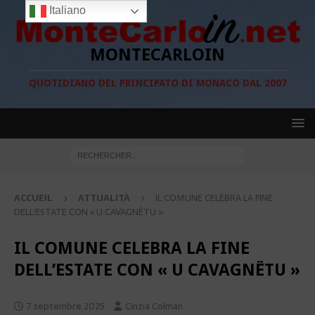
Italiano
MONTECARLOIN
QUOTIDIANO DEL PRINCIPATO DI MONACO DAL 2007
ACCUEIL
ATTUALITÀ
IL COMUNE CELEBRA LA FINE
DELL’ESTATE CON « U CAVAGNËTU »
IL COMUNE CELEBRA LA FINE
DELL’ESTATE CON « U CAVAGNËTU »
7 septembre 2025
Cinzia Colman