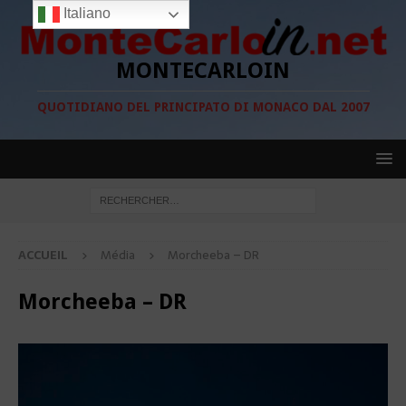
Italiano
MONTECARLOIN
QUOTIDIANO DEL PRINCIPATO DI MONACO DAL 2007
ACCUEIL
Média
Morcheeba – DR
Morcheeba – DR