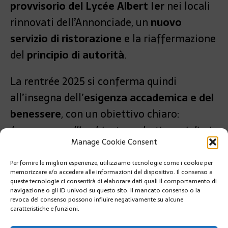
provvisorio del Lycée Albert Ier
nei locali
rinnovati dell’Annonciade, un
nuovo
servizio di ristorazione
e la riaffermazione
del
principio di autorità
.
La rentrée 2025 si conferma quindi
all’insegna dell’
esigenza accademica e del
benessere
, con un obiettivo chiaro:
benessere nell’ambiente scolastico, migliori
Manage Cookie Consent
risultati negli apprendimenti
.
Per fornire le migliori esperienze, utilizziamo tecnologie come i cookie per
PRÉCÉDENT
memorizzare e/o accedere alle informazioni del dispositivo. Il consenso a
L’ACCADEMIA PRINCESSE GRACE CELEBRA 50 ANNI DI
queste tecnologie ci consentirà di elaborare dati quali il comportamento di
DANZA
navigazione o gli ID univoci su questo sito. Il mancato consenso o la
revoca del consenso possono influire negativamente su alcune
caratteristiche e funzioni.
SUIVANT
IL MONACO YACHT SHOW LANCIA IL BLUE WAKE™