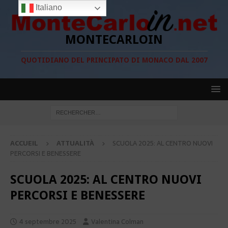
Italiano
MONTECARLOIN
QUOTIDIANO DEL PRINCIPATO DI MONACO DAL 2007
ACCUEIL
ATTUALITÀ
SCUOLA 2025: AL CENTRO NUOVI
PERCORSI E BENESSERE
SCUOLA 2025: AL CENTRO NUOVI
PERCORSI E BENESSERE
4 septembre 2025
Valentina Colman