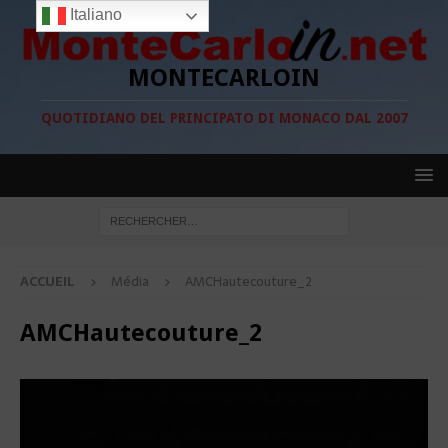
Italiano
MONTECARLOIN
QUOTIDIANO DEL PRINCIPATO DI MONACO DAL 2007
ACCUEIL
Média
AMCHautecouture_2
AMCHautecouture_2