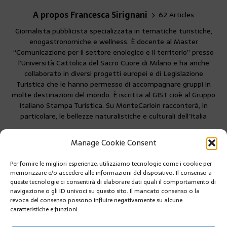
A propos Francesca Sirignani
62 Articles
Giornalista pubblicista specializzata in tematiche turistiche,
enogastronomiche e wellness. È docente al Master
“Comunicazione per il settore enologico e il territorio” presso
l’Università Cattolica del Sacro Cuore di Milano e ha anche
collaborato in diversi progetti europei e di Legislazione
Turistica che le hanno permesso di accompagnare gruppi in
molte destinazioni del mondo. È iscritta al GIST cioè al Gruppo
Italiano Stampa Turistica. Su MonteCarloin racconterà, in
particolare, le bellezze naturalistiche e culturali dell’Italia
Manage Cookie Consent
Per fornire le migliori esperienze, utilizziamo tecnologie come i cookie per
PRÉCÉDENT
memorizzare e/o accedere alle informazioni del dispositivo. Il consenso a
LA GIOCONDA, E I SEGRETI DELL’AMORE…
queste tecnologie ci consentirà di elaborare dati quali il comportamento di
navigazione o gli ID univoci su questo sito. Il mancato consenso o la
revoca del consenso possono influire negativamente su alcune
caratteristiche e funzioni.
SUIVANT
SOSTITUZIONE DELLE SCALE MOBILI DEL JARDIN