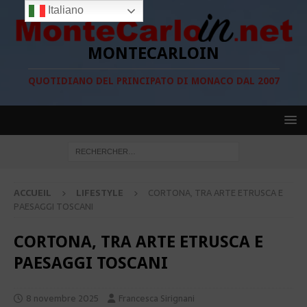
Italiano
MONTECARLOIN
QUOTIDIANO DEL PRINCIPATO DI MONACO DAL 2007
ACCUEIL
LIFESTYLE
CORTONA, TRA ARTE ETRUSCA E
PAESAGGI TOSCANI
CORTONA, TRA ARTE ETRUSCA E
PAESAGGI TOSCANI
8 novembre 2025
Francesca Sirignani