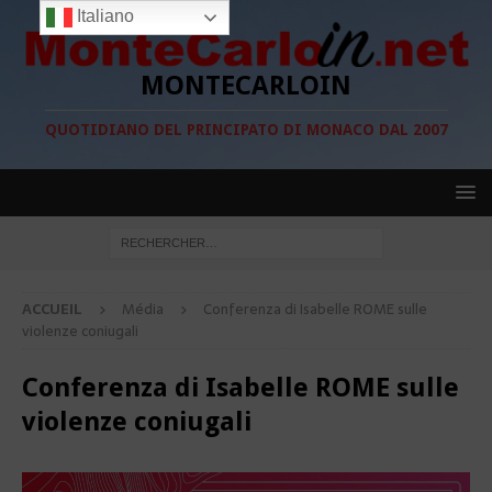
Italiano
MONTECARLOIN
QUOTIDIANO DEL PRINCIPATO DI MONACO DAL 2007
ACCUEIL
Média
Conferenza di Isabelle ROME sulle
violenze coniugali
Conferenza di Isabelle ROME sulle
violenze coniugali