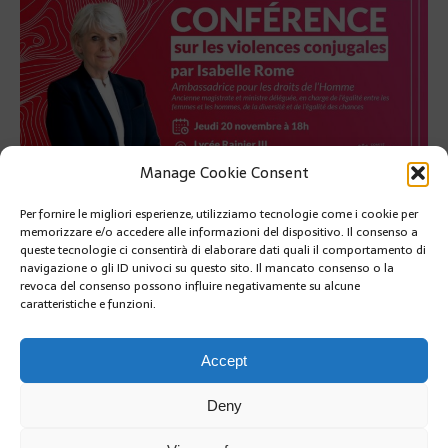
Manage Cookie Consent
L’Ambasciatore francese per i diritti umani, Isabelle Rome, terrà
Per fornire le migliori esperienze, utilizziamo tecnologie come i cookie per
una conferenza sul tema della prevenzione e della lotta contro le
violenze coniugali.
memorizzare e/o accedere alle informazioni del dispositivo. Il consenso a
queste tecnologie ci consentirà di elaborare dati quali il comportamento di
navigazione o gli ID univoci su questo sito. Il mancato consenso o la
L’Ambasciatore francese per i diritti umani, Isabelle Rome,
revoca del consenso possono influire negativamente su alcune
terrà una conferenza sul tema della prevenzione e della lotta
caratteristiche e funzioni.
contro le violenze coniugali.
RETOUR À L'ARTICLE
Accept
Deny