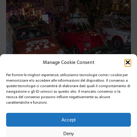
Manage Cookie Consent
Per fornire le migliori esperienze, utilizziamo tecnologie come i cookie per
memorizzare e/o accedere alle informazioni del dispositivo. Il consenso a
Venerdì 19 dicembre torna la Parata di Natale del Club Fiat 500 a
queste tecnologie ci consentirà di elaborare dati quali il comportamento di
Monte-Carlo
navigazione o gli ID univoci su questo sito. Il mancato consenso o la
revoca del consenso possono influire negativamente su alcune
Venerdì 19 dicembre torna la Parata di Natale del Club Fiat
caratteristiche e funzioni.
500 a Monte-Carlo
RETOUR À L'ARTICLE
Accept
Deny