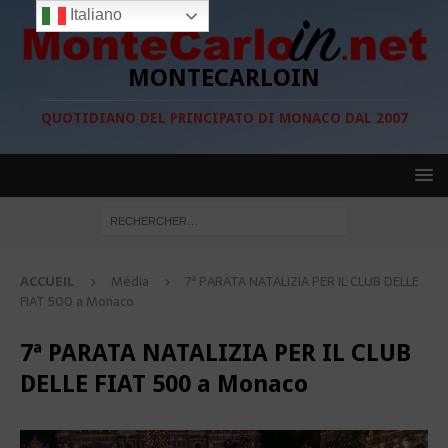
Italiano
MONTECARLOIN
QUOTIDIANO DEL PRINCIPATO DI MONACO DAL 2007
ACCUEIL
Média
7ª PARATA NATALIZIA PER IL CLUB DELLE
FIAT 500 a Monaco
7ª PARATA NATALIZIA PER IL CLUB
DELLE FIAT 500 a Monaco