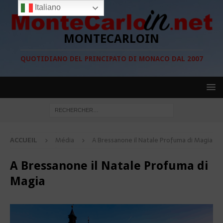
Italiano
MONTECARLOIN
QUOTIDIANO DEL PRINCIPATO DI MONACO DAL 2007
ACCUEIL
Média
A Bressanone il Natale Profuma di Magia
A Bressanone il Natale Profuma di
Magia