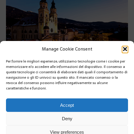
Manage Cookie Consent
Per fornire le migliori esperienze, utilizziamo tecnologie come i cookie per
memorizzare e/o accedere alle informazioni del dispositivo. Il consenso a
queste tecnologie ci consentirà di elaborare dati quali il comportamento di
A Bressanone il Natale Profuma di Magia
navigazione o gli ID univoci su questo sito. Il mancato consenso o la
revoca del consenso possono influire negativamente su alcune
A Bressanone il Natale Profuma di Magia
caratteristiche e funzioni.
PRÉCÉDENT
SUIVANT
Accept
Deny
View preferences