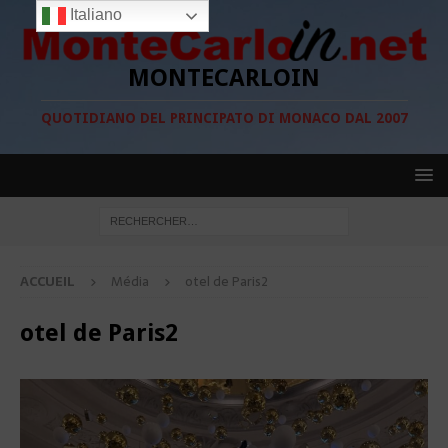
Italiano
MONTECARLOIN
QUOTIDIANO DEL PRINCIPATO DI MONACO DAL 2007
ACCUEIL
Média
otel de Paris2
otel de Paris2