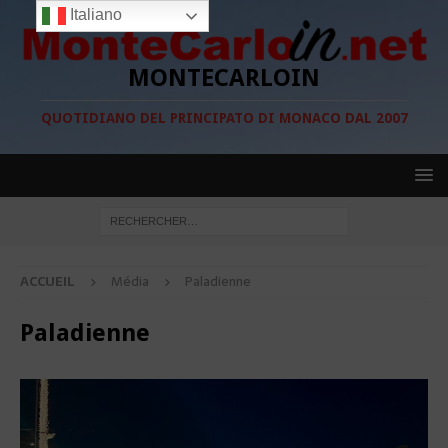
Italiano
MONTECARLOIN
QUOTIDIANO DEL PRINCIPATO DI MONACO DAL 2007
ACCUEIL
Média
Paladienne
Paladienne