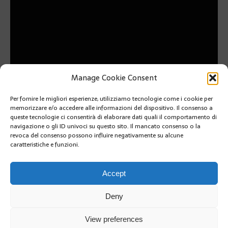
Manage Cookie Consent
Per fornire le migliori esperienze, utilizziamo tecnologie come i cookie per
PRÉCÉDENT
memorizzare e/o accedere alle informazioni del dispositivo. Il consenso a
UNA SERATA PER JEUNE J’ECOUTE AL TEATRO DES
queste tecnologie ci consentirà di elaborare dati quali il comportamento di
VARIÉTÉS
navigazione o gli ID univoci su questo sito. Il mancato consenso o la
revoca del consenso possono influire negativamente su alcune
caratteristiche e funzioni.
SUIVANT
MERCATO DE LA CONDAMINE: INIZIO DEI LAVORI,
ATTIVITÀ GARANTITA
Accept
Deny
View preferences