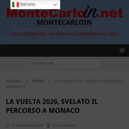
Italiano
MONTECARLOIN
QUOTIDIANO DEL PRINCIPATO DI MONACO DAL 2007
ACCUEIL
SPORT
LA VUELTA 2026, SVELATO IL PERCORSO
A MONACO
LA VUELTA 2026, SVELATO IL
PERCORSO A MONACO
19 décembre 2025
Cinzia Colman