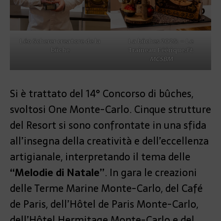
La bûches 2025: – Le
Léo Scherer creatore de la
Traineau Féérique
:Ft.
bûche
MCSBM
Si è trattato del 14° Concorso di bûches,
svoltosi One Monte-Carlo. Cinque strutture
del Resort si sono confrontate in una sfida
all’insegna della creatività e dell’eccellenza
artigianale, interpretando il tema delle
“Melodie di Natale”
. In gara le creazioni
delle Terme Marine Monte-Carlo, del Café
de Paris, dell’Hôtel de Paris Monte-Carlo,
dell’Hôtel Hermitage Monte-Carlo e del