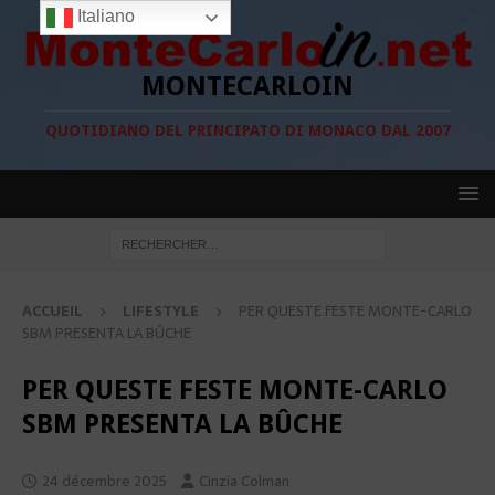
Italiano
MONTECARLOIN
QUOTIDIANO DEL PRINCIPATO DI MONACO DAL 2007
ACCUEIL
LIFESTYLE
PER QUESTE FESTE MONTE-CARLO
SBM PRESENTA LA BÛCHE
PER QUESTE FESTE MONTE-CARLO
SBM PRESENTA LA BÛCHE
24 décembre 2025
Cinzia Colman