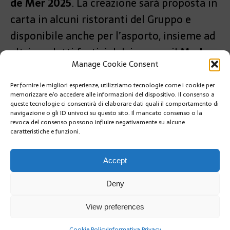
de Mer 2025
. La creazione sarà proposta in
carta in alcuni ristoranti del Gruppo e
disponibile anche per l’asporto, insieme ad
altri prodotti festivi dolci, presso il
Mada
Manage Cookie Consent
One
.
Per fornire le migliori esperienze, utilizziamo tecnologie come i cookie per
PRÉCÉDENT
memorizzare e/o accedere alle informazioni del dispositivo. Il consenso a
LICEO ALBERT Ier: POSSIBILI EVACUAZIONI
queste tecnologie ci consentirà di elaborare dati quali il comportamento di
PREVENTIVE
navigazione o gli ID univoci su questo sito. Il mancato consenso o la
revoca del consenso possono influire negativamente su alcune
caratteristiche e funzioni.
SUIVANT
EVACUATI GLI ABITANTI INTORNO ALL’EX COLLEGE
CHARLES 3
Accept
Deny
View preferences
Cookie Policy
Informativa Privacy