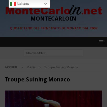
Italiano
MONTECARLOIN
QUOTIDIANO DEL PRINCIPATO DI MONACO DAL 2007
ACCUEIL
Média
Troupe Suining Monaco
Troupe Suining Monaco