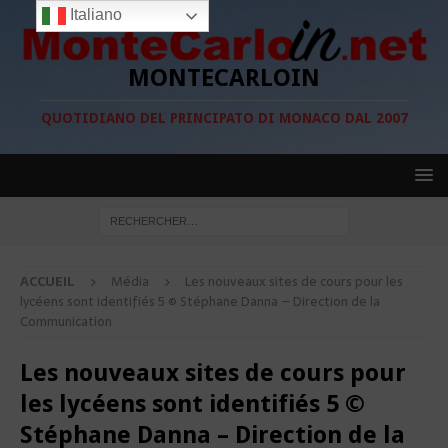
Italiano
MONTECARLOIN
QUOTIDIANO DEL PRINCIPATO DI MONACO DAL 2007
ACCUEIL
Média
Les nouveaux sites de cours pour les
lycéens sont identifiés 5 © Stéphane Danna – Direction de la
Communication
Les nouveaux sites de cours pour
les lycéens sont identifiés 5 ©
Stéphane Danna – Direction de la