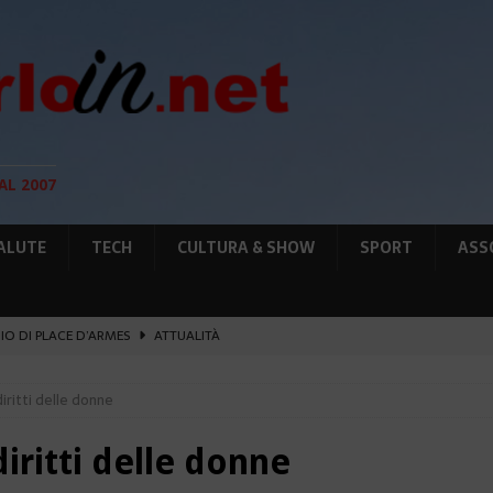
AL 2007
ALUTE
TECH
CULTURA & SHOW
SPORT
ASS
GIO DI PLACE D’ARMES
ATTUALITÀ
IA RAFFORZANO LA COOPERAZIONE
ATTUALITÀ
iritti delle donne
12 AGOSTO, LE PRECAUZIONI PER OSSERVARLA
AMBIENTE
O, SOSTIENE LA RIFORMA
CULTURA&SHOW
iritti delle donne
UNTA SULLE NUOVE RISORSE
AMBIENTE