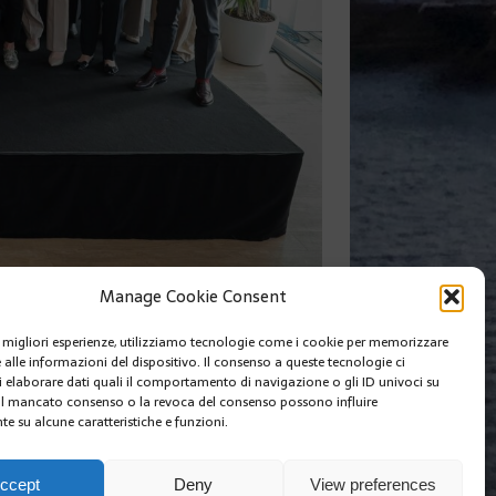
Manage Cookie Consent
le migliori esperienze, utilizziamo tecnologie come i cookie per memorizzare
 alle informazioni del dispositivo. Il consenso a queste tecnologie ci
i elaborare dati quali il comportamento di navigazione o gli ID univoci su
 Il mancato consenso o la revoca del consenso possono influire
e su alcune caratteristiche e funzioni.
I SIAMO
EDIZIONI MCIN
COOKIE POLICY (EU)
ccept
Deny
View preferences