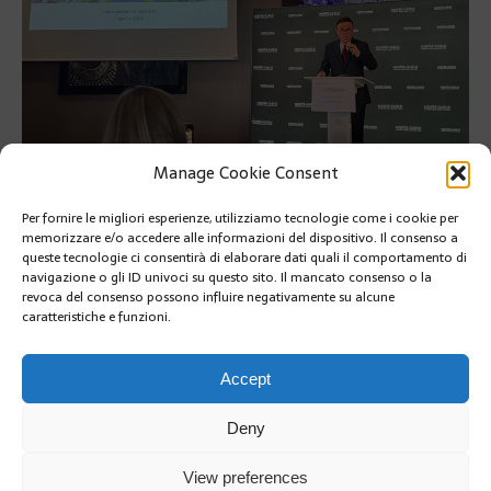
Manage Cookie Consent
Per fornire le migliori esperienze, utilizziamo tecnologie come i cookie per
memorizzare e/o accedere alle informazioni del dispositivo. Il consenso a
Monte-Carlo SBM: Record di presenze per le feste e grandi
queste tecnologie ci consentirà di elaborare dati quali il comportamento di
progetti annunciati da Valeri
navigazione o gli ID univoci su questo sito. Il mancato consenso o la
revoca del consenso possono influire negativamente su alcune
Monte-Carlo SBM: Record di presenze per le feste e grandi
caratteristiche e funzioni.
progetti annunciati da Valeri
SUIVANT
Accept
Deny
View preferences