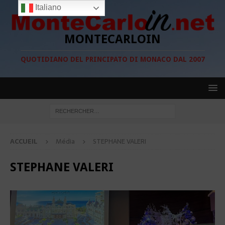
Italiano
MONTECARLOIN
QUOTIDIANO DEL PRINCIPATO DI MONACO DAL 2007
ACCUEIL
Média
STEPHANE VALERI
STEPHANE VALERI