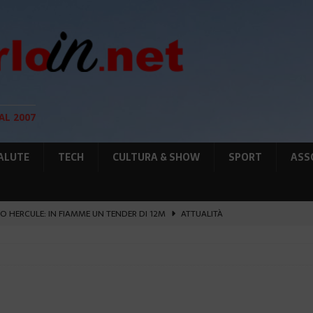
AL 2007
ALUTE
TECH
CULTURA & SHOW
SPORT
ASS
O HERCULE: IN FIAMME UN TENDER DI 12M
ATTUALITÀ
UNTA SULLE NUOVE RISORSE
AMBIENTE
GIO DI PLACE D’ARMES
ATTUALITÀ
IA RAFFORZANO LA COOPERAZIONE
ATTUALITÀ
’ATTENTATO ESPLOSIVO A MONACO SI ESTENDE
ATTUALITÀ