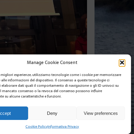
Manage Cookie Consent
le migliori esperienze, utilizziamo tecnologie come i cookie per memorizzare
 alle informazioni del dispositivo. Il consenso a queste tecnologie ci
SUIVANT
i elaborare dati quali il comportamento di navigazione o gli ID univoci su
 Il mancato consenso o la revoca del consenso possono influire
e su alcune caratteristiche e funzioni.
I SIAMO
EDIZIONI MCIN
COOKIE POLICY (EU)
ccept
Deny
View preferences
Cookie Policy
Informativa Privacy