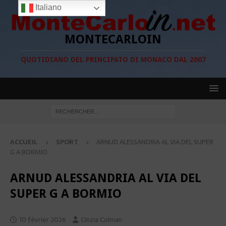
Italiano
MONTECARLOIN
QUOTIDIANO DEL PRINCIPATO DI MONACO DAL 2007
ACCUEIL
SPORT
ARNUD ALESSANDRIA AL VIA DEL SUPER
G A BORMIO
ARNUD ALESSANDRIA AL VIA DEL
SUPER G A BORMIO
10 février 2026
Cinzia Colman