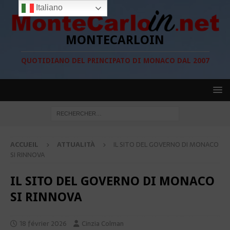
Italiano
MONTECARLOIN
QUOTIDIANO DEL PRINCIPATO DI MONACO DAL 2007
ACCUEIL
ATTUALITÀ
IL SITO DEL GOVERNO DI MONACO
SI RINNOVA
IL SITO DEL GOVERNO DI MONACO
SI RINNOVA
18 février 2026
Cinzia Colman