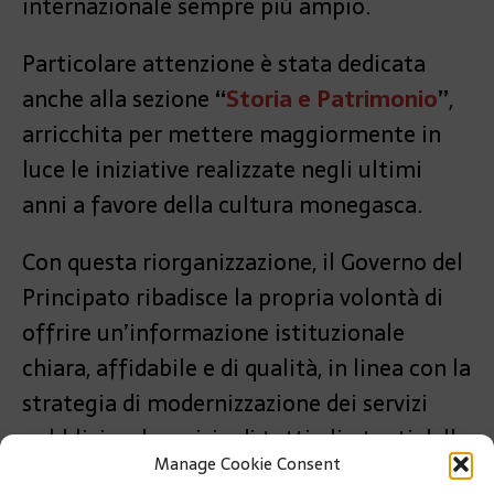
internazionale sempre più ampio.
Particolare attenzione è stata dedicata
anche alla sezione
“
Storia e Patrimonio
”
,
arricchita per mettere maggiormente in
luce le iniziative realizzate negli ultimi
anni a favore della cultura monegasca.
Con questa riorganizzazione, il Governo del
Principato ribadisce la propria volontà di
offrire un’informazione istituzionale
chiara, affidabile e di qualità, in linea con la
strategia di modernizzazione dei servizi
pubblici e al servizio di tutti gli utenti della
Manage Cookie Consent
Principato.