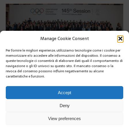
Manage Cookie Consent
Il Principe Alberto II di Monaco, membro del Comitato
Internazionale Olimpico, ha preso parte alla cerimonia di
Per fornire le migliori esperienze, utilizziamo tecnologie come i cookie per
apertura della 145ª sessione del CIO
memorizzare e/o accedere alle informazioni del dispositivo. Il consenso a
queste tecnologie ci consentirà di elaborare dati quali il comportamento di
Il Principe Alberto II di Monaco, membro del Comitato
navigazione o gli ID univoci su questo sito. Il mancato consenso o la
revoca del consenso possono influire negativamente su alcune
Internazionale Olimpico, ha preso parte alla cerimonia di
caratteristiche e funzioni.
apertura della 145ª sessione del CIO
SUIVANT
Accept
Deny
View preferences