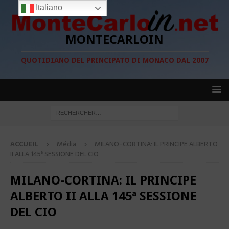
Italiano
MONTECARLOIN
QUOTIDIANO DEL PRINCIPATO DI MONACO DAL 2007
ACCUEIL
Média
MILANO-CORTINA: IL PRINCIPE ALBERTO
II ALLA 145ª SESSIONE DEL CIO
MILANO-CORTINA: IL PRINCIPE
ALBERTO II ALLA 145ª SESSIONE
DEL CIO