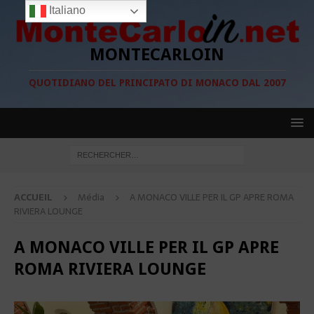
Italiano
MONTECARLOIN
QUOTIDIANO DEL PRINCIPATO DI MONACO DAL 2007
ACCUEIL
Média
A MONACO VILLE PER IL GP APRE ROMA
RIVIERA LOUNGE
A MONACO VILLE PER IL GP APRE
ROMA RIVIERA LOUNGE