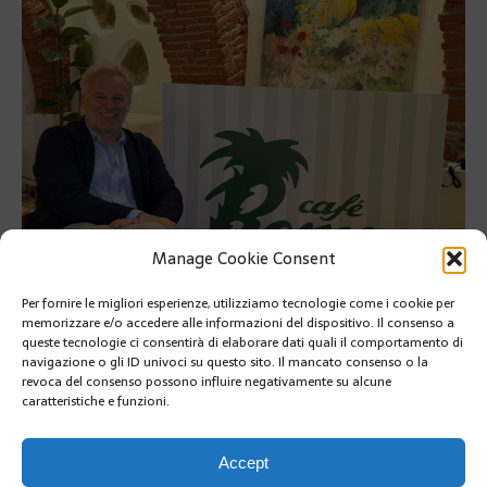
Manage Cookie Consent
Per fornire le migliori esperienze, utilizziamo tecnologie come i cookie per
memorizzare e/o accedere alle informazioni del dispositivo. Il consenso a
Francesco di Biase riprende la galleria Berrino a Monaco Ville e
queste tecnologie ci consentirà di elaborare dati quali il comportamento di
apre il Roma Riviera Lounge per il GP di F1
navigazione o gli ID univoci su questo sito. Il mancato consenso o la
revoca del consenso possono influire negativamente su alcune
Francesco di Biase riprende la galleria Berrino a Monaco Ville e
caratteristiche e funzioni.
apre il Roma Riviera Lounge per il GP di F1
PRÉCÉDENT
Accept