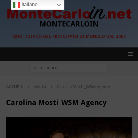
Italiano
MONTECARLOIN
QUOTIDIANO DEL PRINCIPATO DI MONACO DAL 2007
ACCUEIL
Média
Carolina Mosti_WSM Agency
Carolina Mosti_WSM Agency